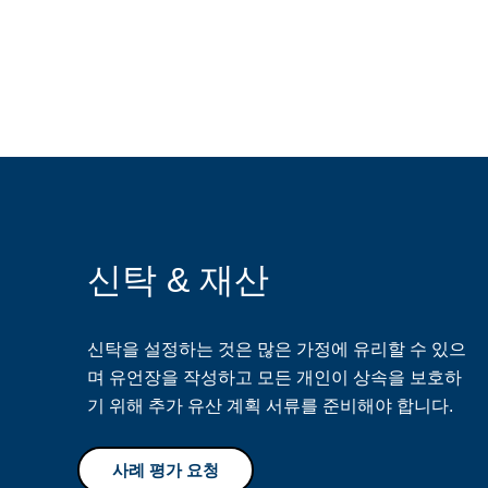
신탁 & 재산
신탁을
설정하는
것은
많은
가정에 유리할
수
있으
며
유언장을
작성하고
모든
개인이
상속을
보호하
기
위해
추가
유산
계획
서류를
준비해야
합니다
.
사례 평가 요청