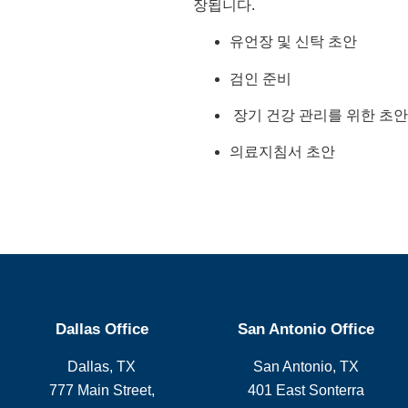
장됩니다
.
유언장
및
신탁 초안
검인
준비
장기
건강
관리를
위한
초안
의료지침서
초안
Dallas Office
San Antonio Office
Dallas, TX
San Antonio, TX
777 Main Street,
401 East Sonterra