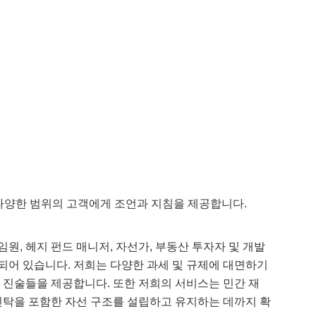
다양한
범위의
고객에게
조언과
지침을
제공합니다
.
임원
,
헤지
펀드
매니저
,
자선가
,
부동산
투자자
및
개발
되어 있습니다
.
저희는 다양한
과세
및
규제에 대면하기
진술들을
제공합니다
.
또한 저희의 서비스는 민간
재
신탁을
포함한
자선
구조를
설립하고
유지하는
데까지
확