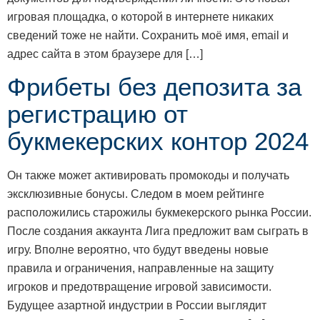
игровая площадка, о которой в интернете никаких
сведений тоже не найти. Сохранить моё имя, email и
адрес сайта в этом браузере для […]
Фрибеты без депозита за
регистрацию от
букмекерских контор 2024
Он также может активировать промокоды и получать
эксклюзивные бонусы. Следом в моем рейтинге
расположились старожилы букмекерского рынка России.
После создания аккаунта Лига предложит вам сыграть в
игру. Вполне вероятно, что будут введены новые
правила и ограничения, направленные на защиту
игроков и предотвращение игровой зависимости.
Будущее азартной индустрии в России выглядит