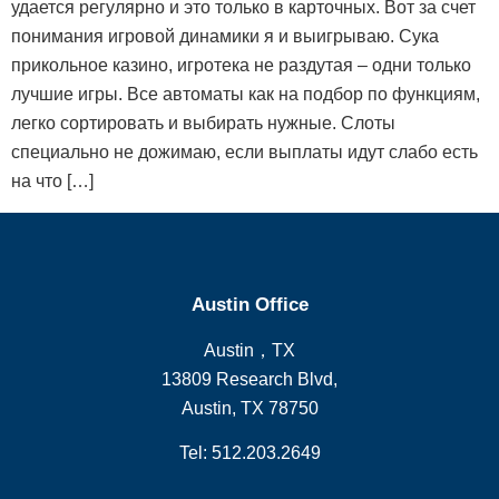
удается регулярно и это только в карточных. Вот за счет
понимания игровой динамики я и выигрываю. Сука
прикольное казино, игротека не раздутая – одни только
лучшие игры. Все автоматы как на подбор по функциям,
легко сортировать и выбирать нужные. Слоты
специально не дожимаю, если выплаты идут слабо есть
на что […]
Austin Office
Austin，TX
13809 Research Blvd,
Austin, TX 78750
Tel: 512.203.2649