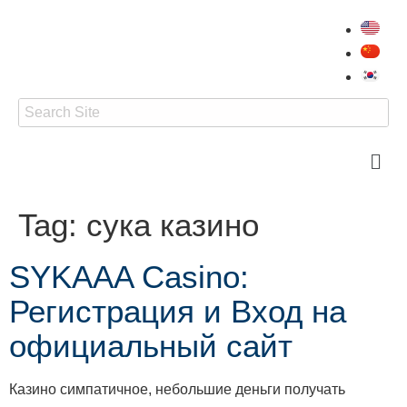
Tag:
сука казино
SYKAAA Casino:
Регистрация и Вход на
официальный сайт
Казино симпатичное, небольшие деньги получать