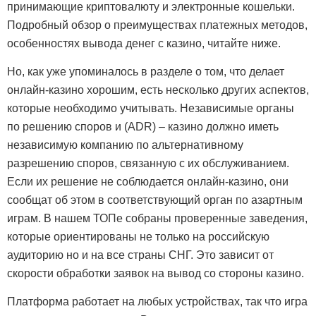
принимающие криптовалюту и электронные кошельки.
Подробный обзор о преимуществах платежных методов,
особенностях вывода денег с казино, читайте ниже.
Но, как уже упоминалось в разделе о том, что делает
онлайн-казино хорошим, есть несколько других аспектов,
которые необходимо учитывать. Независимые органы
по решению споров и (ADR) – казино должно иметь
независимую компанию по альтернативному
разрешению споров, связанную с их обслуживанием.
Если их решение не соблюдается онлайн-казино, они
сообщат об этом в соответствующий орган по азартным
играм. В нашем ТОПе собраны проверенные заведения,
которые ориентированы не только на российскую
аудиторию но и на все страны СНГ. Это зависит от
скорости обработки заявок на вывод со стороны казино.
Платформа работает на любых устройствах, так что игра