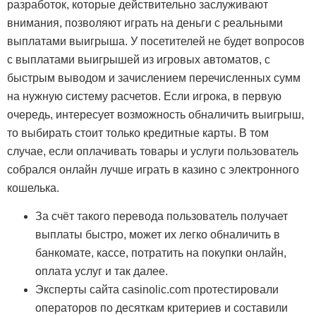
разработок, которые действительно заслуживают
внимания, позволяют играть на деньги с реальными
выплатами выигрыша. У посетителей не будет вопросов
с выплатами выигрышей из игровых автоматов, с
быстрым выводом и зачислением перечисленных сумм
на нужную систему расчетов. Если игрока, в первую
очередь, интересует возможность обналичить выигрыш,
то выбирать стоит только кредитные карты. В том
случае, если оплачивать товары и услуги пользователь
собрался онлайн лучше играть в казино с электронного
кошелька.
За счёт такого перевода пользователь получает
выплаты быстро, может их легко обналичить в
банкомате, кассе, потратить на покупки онлайн,
оплата услуг и так далее.
Эксперты сайта casinolic.com протестировали
операторов по десяткам критериев и составили