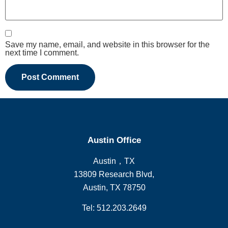
Save my name, email, and website in this browser for the
next time I comment.
Austin Office
Austin，TX
13809 Research Blvd,
Austin, TX 78750
Tel: 512.203.2649