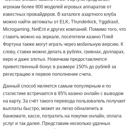
игрокам более 800 моделей игровых аппаратов от
известных провайдеров. В каталоге азартного клуба
можно найти автоматы от ELK, Thunderkick, Yggdrasil,
Microgaming, NetEnt и других компаний. Помимо того, что
ставить можно на зеркале, посетители казино Плей
Фортуна также могут играть через мобильную версию. К
слову, ставки можно делать в рублях, гривнах, долларах,
евро и даже злотых. Новичкам предоставляется
приветственный бонус в размере 150% до рублей за
регистрацию и первое пополнение счета.
Данный способ является самым популярным и по
статистике встречается в 85% казино онлайн с выводом
на карту. За счёт такого перевода пользователь получает
выплаты быстро, может их легко обналичить в
банкомате, кассе, потратить на покупки онлайн, оплата
услуг и так далее. Представим несколько удачных