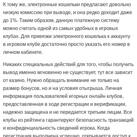
К тому же, электронные кошельки предлагают довольно
низкую комиссию при выводе, и она редко доходит даже
до 1%. Таким образом, данную платежную систему
можно считать одной из самых удобных в игровых
клубах. Для привязки электронного кошелька к аккаунту
в игровом клубе достаточно просто указать его номер в
личном кабинете.
Никаких специальных действий для того, чтобы получить
вывод именно мгновенно не существует, тут все зависит
от казино. Нужно обращать внимание не только на
размер бонусов, но и на условия отыгрыша. Личная
информация пользователей игорных онлайн клубов,
предоставленная в ходе регистрации и верификации,
надежно защищена и не передается третьим лицам. Все
клубы из рейтинга гарантируют безопасность транзакций
и конфиденциальность сведений игрока. Когда
регистрация выполнена успешно, открывается доступ к