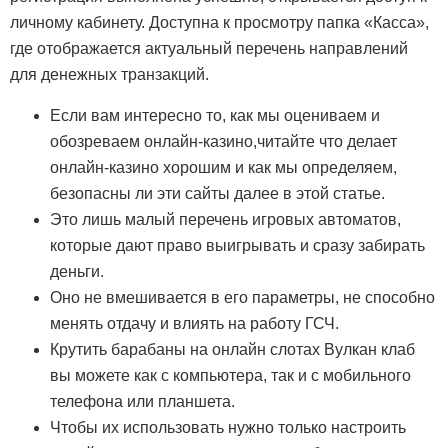
личному кабинету. Доступна к просмотру папка «Касса»,
где отображается актуальный перечень направлений
для денежных транзакций.
Если вам интересно то, как мы оцениваем и
обозреваем онлайн-казино,читайте что делает
онлайн-казино хорошим и как мы определяем,
безопасны ли эти сайты далее в этой статье.
Это лишь малый перечень игровых автоматов,
которые дают право выигрывать и сразу забирать
деньги.
Оно не вмешивается в его параметры, не способно
менять отдачу и влиять на работу ГСЧ.
Крутить барабаны на онлайн слотах Вулкан клаб
вы можете как с компьютера, так и с мобильного
телефона или планшета.
Чтобы их использовать нужно только настроить