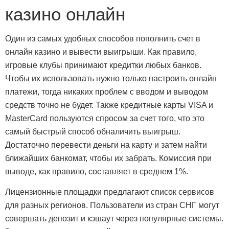
казино онлайн
Один из самых удобных способов пополнить счет в
онлайн казино и вывести выигрыши. Как правило,
игровые клубы принимают кредитки любых банков.
Чтобы их использовать нужно только настроить онлайн
платежи, тогда никаких проблем с вводом и выводом
средств точно не будет. Также кредитные карты VISA и
MasterCard пользуются спросом за счет того, что это
самый быстрый способ обналичить выигрыш.
Достаточно перевести деньги на карту и затем найти
ближайших банкомат, чтобы их забрать. Комиссия при
выводе, как правило, составляет в среднем 1%.
Лицензионные площадки предлагают список сервисов
для разных регионов. Пользователи из стран СНГ могут
совершать депозит и кэшаут через популярные системы.