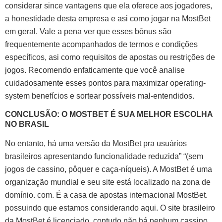
considerar since vantagens que ela oferece aos jogadores,
a honestidade desta empresa e asi como jogar na MostBet
em geral. Vale a pena ver que esses bônus são
frequentemente acompanhados de termos e condições
específicos, asi como requisitos de apostas ou restrições de
jogos. Recomendo enfaticamente que você analise
cuidadosamente esses pontos para maximizar operating-
system benefícios e sortear possíveis mal-entendidos.
CONCLUSÃO: O MOSTBET É SUA MELHOR ESCOLHA
NO BRASIL
No entanto, há uma versão da MostBet pra usuários
brasileiros apresentando funcionalidade reduzida” “(sem
jogos de cassino, pôquer e caça-níqueis). A MostBet é uma
organização mundial e seu site está localizado na zona de
domínio. com. É a casa de apostas internacional MostBet.
possuindo que estamos considerando aqui. O site brasileiro
da MostBet é licenciado, contudo não há nenhum cassino