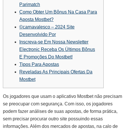
Parimatch
Como Obter Um Bônus Na Casa Para
Aposta Mostbet?
©carnavalesco – 2024 Site
Desenvolvido Por
Inscreva-se Em Nossa Newsletter
Electronic Receba Os Últimos Bônus
E Promoções Do Mostbet!
Tipos Para Apostas
Reveladas As Principais Ofertas Da
Mostbet
Os jogadores que usam o aplicativo Mostbet não precisam
se preocupar com segurança. Com isso, os jogadores
podem fazer análises de suas apostas, de forma prática,
sem precisar procurar outro site possuindo essas
informações. Além dos mercados de apostas, na calo de