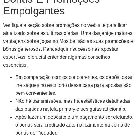
Empolgantes
Verifique a seção sobre promoções no web site para ficar
atualizado sobre as últimas ofertas. Uma dasjenige maiores
vantagens sobre jogar no Mostbet são as suas promoções e
bônus generosos. Para adquirir sucesso nas apostas
esportivas, é crucial entender algumas conselhos
essenciais.
Em comparação com os concorrentes, os depósitos at
the saques no escritório dessa casa para apostas são
bem convenientes.
Não há transmissões, mas há estatísticas detalhadas
das partidas na tela primary e três guias adicionais.
Após fazer um depósito e um pagamento ser efetuado,
o bônus será creditado automaticamente na conta de
bônus do” “jogador.