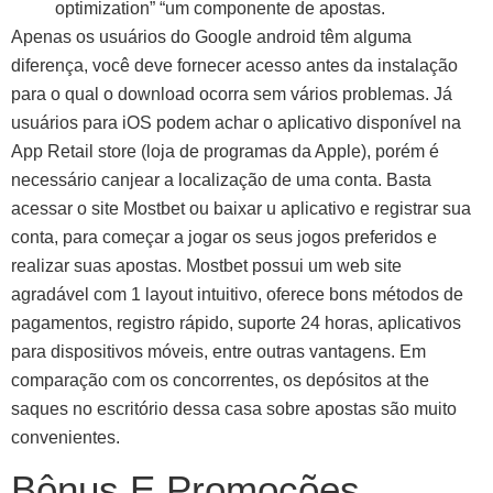
optimization” “um componente de apostas.
Apenas os usuários do Google android têm alguma
diferença, você deve fornecer acesso antes da instalação
para o qual o download ocorra sem vários problemas. Já
usuários para iOS podem achar o aplicativo disponível na
App Retail store (loja de programas da Apple), porém é
necessário canjear a localização de uma conta. Basta
acessar o site Mostbet ou baixar u aplicativo e registrar sua
conta, para começar a jogar os seus jogos preferidos e
realizar suas apostas. Mostbet possui um web site
agradável com 1 layout intuitivo, oferece bons métodos de
pagamentos, registro rápido, suporte 24 horas, aplicativos
para dispositivos móveis, entre outras vantagens. Em
comparação com os concorrentes, os depósitos at the
saques no escritório dessa casa sobre apostas são muito
convenientes.
Bônus E Promoções