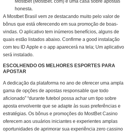
MostBet (MostBet. com) é uma casa sobre apostas
honesta.
A Mostbet Brasil vem ze destacando muito pelo valor de
bônus que está oferecendo em sua promoção de boas-
vindas. O aplicativo tem inúmeros benefícios, alguns de
quais estão listados abaixo. Confirme a good instalação
com teu ID Apple e o app aparecerá na tela; Um aplicativo
será instalado.
ESCOLHENDO OS MELHORES ESPORTES PARA
APOSTAR
A dedicação da plataforma no ano de oferecer uma ampla
gama de opções de apostas responsable que todo
aficionado” “durante futebol possa achar um tipo sobre
aposta envolvente que se adapte às suas preferências e
estratégias. Os bônus e promoções do MostBet Casino
oferecem aos usuários iniciantes e experientes amplas
oportunidades de aprimorar sua experiência zero cassino