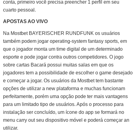
conta, primeiro você precisa preencher 1 perfil em seu
cuarto pessoal.
APOSTAS AO VIVO
Na Mostbet BAYERISCHER RUNDFUNK os usuários
também podem jogar operating-system fantasy sports, em
que o jogador monta um time digital de um determinado
esporte e pode jogar contra outros competidores. O jogo
sobre cartas Bacará possui muitas salas em que os
jogadores tem a possibilidade de escolher o game desejado
e começar a jogar. Os usuários da Mostbet tem bastante
opções de utilizar a new plataforma e muchas funcionam
perfeitamente, porém uma opção pode ter mais vantagens
para um limitado tipo de usuários. Após o processo para
instalação ser concluído, um ícone do app se formará no
menu carry out seu dispositivo móvel e poderá começar an
utilizar.