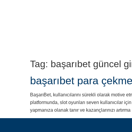
Tag:
başarıbet güncel gi
başarıbet para çekm
BaşarıBet, kullanıcılarını sürekli olarak motive 
platformunda, slot oyunları seven kullanıcılar için
yapmanıza olanak tanır ve kazançlarınızı artırma ş