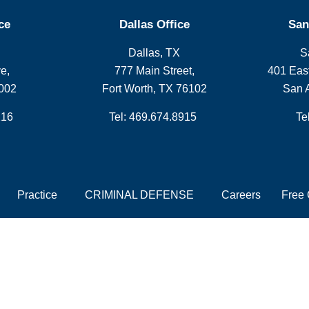
ce
Dallas Office
San
Dallas, TX
S
e,
777 Main Street,
401 East
002
Fort Worth, TX 76102
San 
216
Tel: 469.674.8915
Te
Practice
CRIMINAL DEFENSE
Careers
Free 