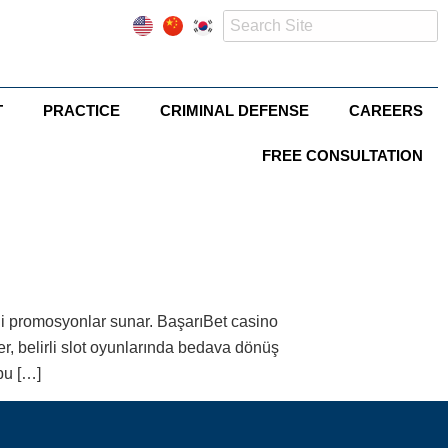
T
PRACTICE
CRIMINAL DEFENSE
CAREERS
FREE CONSULTATION
eni promosyonlar sunar. BaşarıBet casino
ler, belirli slot oyunlarında bedava dönüş
bu […]